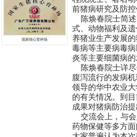
前猪病研究及防控
陈焕春院士简述
式、动物福利及遗
养猪业生产发展的
国家核心育种场
毒病等主要病毒病
炎等主要细菌病的
陈焕春院士详尽
腹泻流行的发病机
领导的华中农业大
的有关情况。到目
成果对猪病防治提
交流会上，与会
药物保健等多方面
大家普遍认为本次