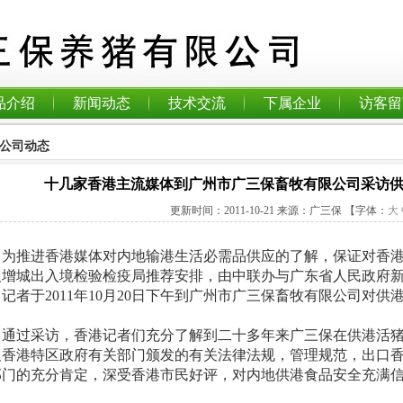
品介绍
新闻动态
技术交流
下属企业
访客留
公司动态
十几家香港主流媒体到广州市广三保畜牧有限公司采访
更新时间：
2011-10-21
来源：广三保
【字体：
大
为推进香港媒体对内地输港生活必需品供应的了解，保证对香
及增城出入境检验检疫局推荐安排，由中联办与广东省人民政府
名记者于
2011
年
10
月
20
日下午到广州市广三保畜牧有限公司对供
通过采访，香港记者们充分了解到二十多年来广三保在供港活
及香港特区政府有关部门颁发的有关法律法规，管理规范，出口
部门的充分肯定，深受香港市民好评，对内地供港食品安全充满