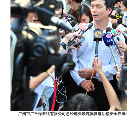
广州市广三保畜牧有限公司总经理崔焕粦
就供港活猪安全养殖