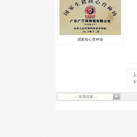
国家核心育种场
上
下
-- 友情连接 --