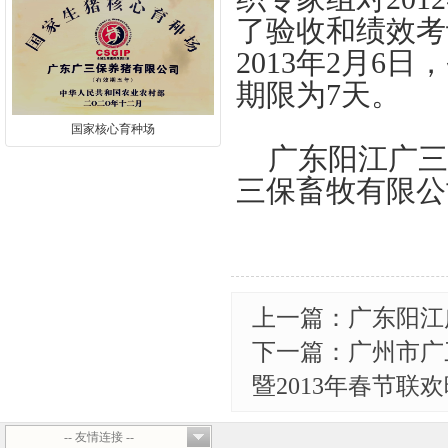
了验收和绩效考
2013
年
2
月
6
日，
期限为
7
天。
国家核心育种场
广东阳江广三
三保畜牧有限公
上一篇：广东阳江
下一篇：广州市广
暨2013年春节联
-- 友情连接 --