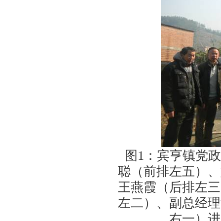
图
1
：宾亨镇党政
聪（前排左五）、
王燕霞（后排左三
左二）、副总经理
右一）进