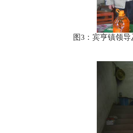
图
3
：宾亨镇领导