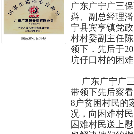
广东广宁广三保
粦、副总经理潘
宁县宾亨镇
党政
村村委副主任陈
国家核心育种场
领下，
先后于
20
坑仔口村的困难
广东广宁广
带领下先后察看
8
户贫困村民的
况，向困难村民
困难村民送上慰