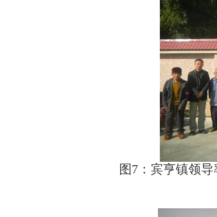
图
7
：宾亨镇领导