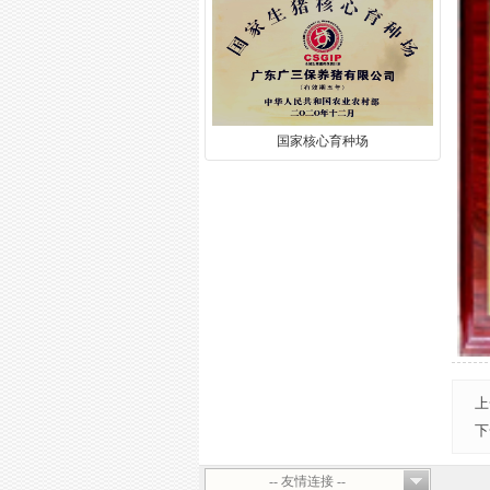
国家核心育种场
上
下
-- 友情连接 --