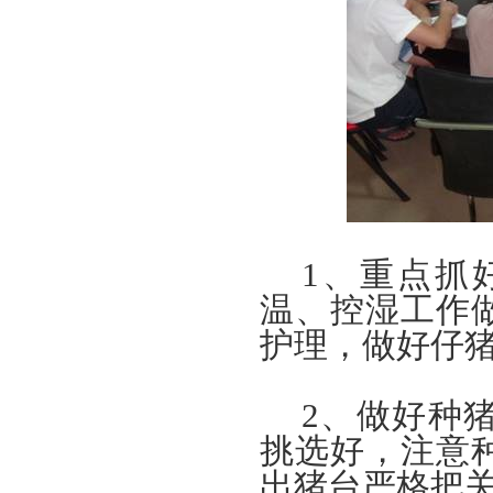
1
、重点抓
温、控湿工作
护理，做好仔
2
、做好种
挑选好，注意
出猪台严格把