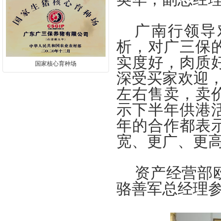
广南行领导
析，对广三保
实度好，肉质
国家核心育种场
深受买家欢迎
左右售卖，卖
示下半年供港
年的合作都表
宽、更广、更
资产经营部
骆善军总经理