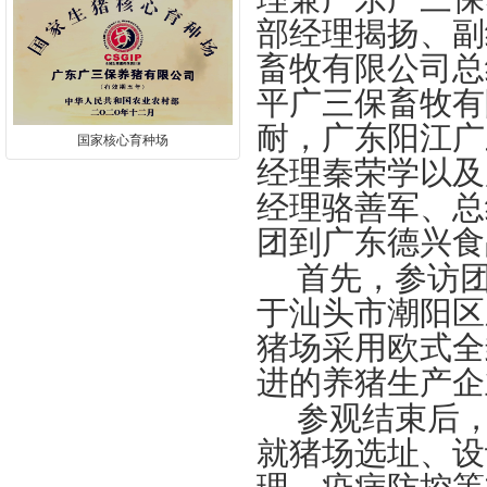
部经理揭扬、副
畜牧有限公司总
平广三保畜牧有
耐，广东
阳江广
国家核心育种场
经理秦荣学以及
经理骆善军、总
团
到广东德兴食
首先，参访
于汕头市潮阳区
猪场采用欧式全
进的养猪生产企
参观结束后
就猪场选址、设