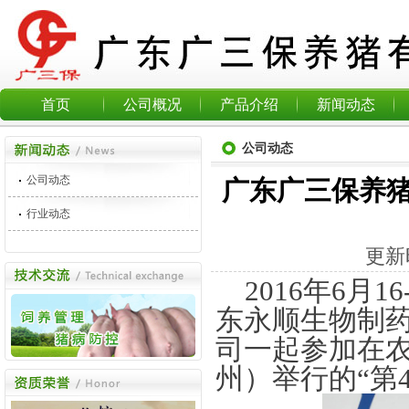
首页
公司概况
产品介绍
新闻动态
公司动态
公司动态
广东广三保养猪
行业动态
更新
2016
年
6
月
16
东永顺生物制
司一起参加在
州）
举行的
“
第